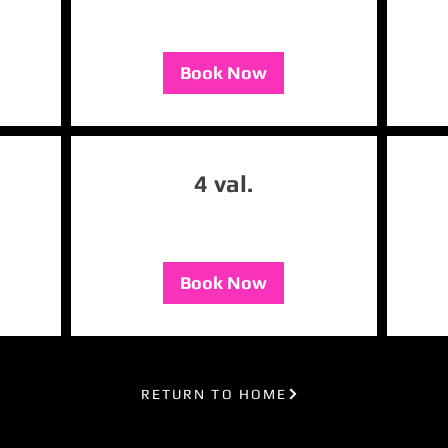
Book Now
4 val.
Book Now
RETURN TO HOME