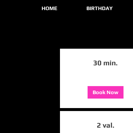
HOME
BIRTHDAY
30 min.
Book Now
2 val.