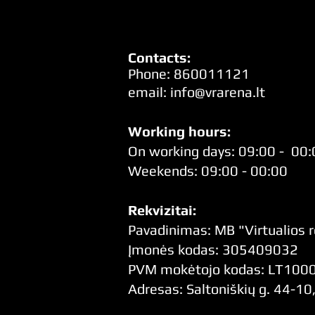
Contact
s:
Pho
ne: 860011121
email: info
@vrarena.lt
Working hours:
On working days: 09:00 - 00:
Weekends: 09:00 - 00:00
Rekvizitai:
Pavadinimas: MB "Virtualios 
Įmonės kodas: 305409032
PVM mokėtojo kodas: LT10
Adresas: Saltoniškių g. 44-10