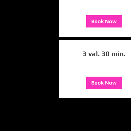
Book Now
3 val. 30 min.
Book Now