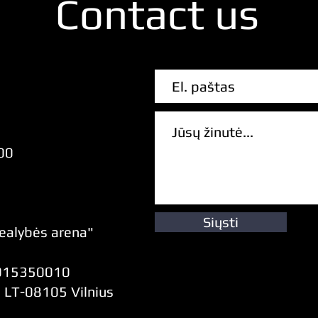
Contact us
00
Siųsti
realybės arena"
0015350010
, LT-08105 Vilnius