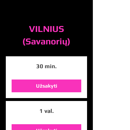
VILNIUS
(Savanorių)
30 min.
Užsakyti
1 val.