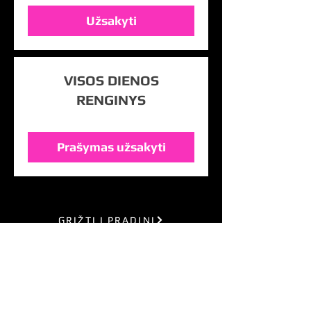
Užsakyti
VISOS DIENOS
RENGINYS
Prašymas užsakyti
GRĮŽTI Į PRADINĮ
Kontaktai