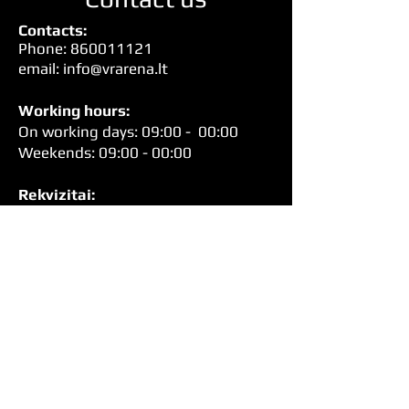
Contact
s:
Pho
ne:
860011121
email: info
@vrarena.lt
Working hours:
On working days: 09:00 - 00:00
Weekends: 09:00 - 00:00
Rekvizitai:
Pavadinimas: MB "Virtualios
realybės arena"
Įmonės kodas:
305409032
PVM mokėtojo kodas:
LT100015350010
Adresas: Saltoniškių g. 44-10, LT-
08105 Vilnius