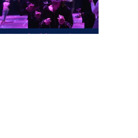
Teambuildingas?
Vieną akimirką ofise, kitą jau kosmose!
Turnyru, maistu, gėrimais, net transportu ir
video įamžinimu pasirūpinsim mes! Spausk
ir sužinok daugiau.
DAUGIAU INFO