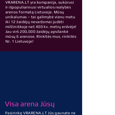
VRARENA.LT yra kompanija, sukūrusi
ir išpopuliarinusi virtualios realybės
arenos formatą Lietuvoje. Mūsų
unikalumas – tai galimybė vienu metu
iki 12 žaidėjų nevaržomai judėti
milžiniškoje net 400 kv. metrų erdvėje!
Jau virš 200,000 žaidėjų apsilankė
mūsų 6 arenose. Rinkitės mus, rinkitės
Nr. 1 Lietuvoje!
Visa arena Jūsų
Pasirinkę VRARENA.LT Jūs gaunate ne