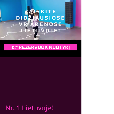
ŽAISKITE
DIDŽIAUSIOSE
VR ARENOSE
LIETUVOJE!
👉 REZERVUOK NUOTYKĮ
Nr. 1 Lietuvoje!