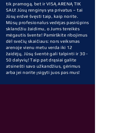
tik pramogą, bet ir VISĄ ARENĄ TIK
SAU! Jūsų renginys yra privatus – tai
Jūsų erdvė švęsti taip, kaip norite.
Mūsų profesionalus vedėjas pasirūpins
sklandžiu žaidimu, o Jums tereikės
mėgautis švente! Pamirškite ribojimus
dėl svečių skaičiaus: nors veiksmas
arenoje vienu metu verda iki 12
žaidėjų, Jūsų šventė gali talpinti ir 30 -
50 dalyvių! Taip pat drąsiai galite
atsinešti savo užkandžius, gėrimus
arba jei norite įsigyti juos pas mus!