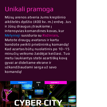
Unikali pramoga
Mūsų arenos atveria Jums krepšinio
aikštelės dydžio (400 kv. m.) erdvę. Jus
ir Jūsų draugus įtraukiame į
intensyvias komandines kovas, kur
Mėlynieji
susiduria su
Rožiniais
.
Matote draugų avatarus ir kartu
bandote įveikti priešininkų komandą!
Kad azartas būtų nuolatinis po 10–15
minučių veiksmo žaidėjai keičiasi. Tuo
metu laukiantys stebi azartišką kovą
gyvai ar dideliame ekrane ir
užkandžiaudami serga už savo
komandą!