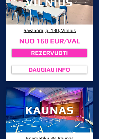
VILNIUS
Savanorių g. 180, Vilnius
NUO 160 EUR/VAL
REZERVUOTI
DAUGIAU INFO
KAUNAS
Energetikų 38, Kaunas