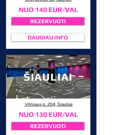
NUO 140 EUR/VAL
REZERVUOTI
DAUGIAU INFO
ŠIAULIAI
Vilniaus g. 204, Šiauliai
NUO 130 EUR/VAL
REZERVUOTI