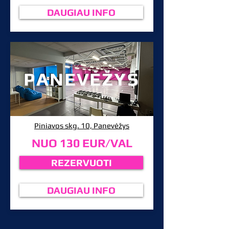
DAUGIAU INFO
PANEVĖŽYS
Piniavos skg. 10, Panevėžys
NUO 130 EUR/VAL
REZERVUOTI
DAUGIAU INFO