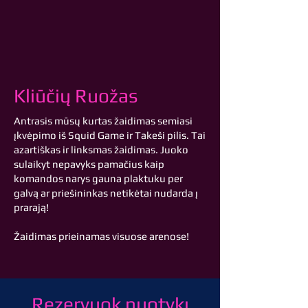
Kliūčių Ruožas
Antrasis mūsų kurtas žaidimas semiasi
įkvėpimo iš Squid Game ir Takeši pilis.
Tai
azartiškas ir linksmas žaidimas. Juoko
sulaikyt nepavyks pamačius kaip
komandos narys gauna plaktuku per
galvą ar priešininkas netikėtai nudarda į
prarają!
Žaidimas prieinamas visuose arenose!
Rezervuok nuotykį