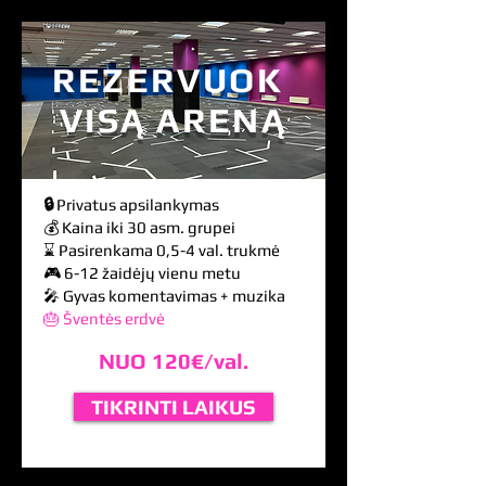
REZERVUOK
VISĄ ARENĄ
🔒
Privatus apsilankymas
💰 Kaina iki 30 asm. grupei
⌛ Pasirenkama 0,5-4 val. trukmė
🎮 6-12 žaidėjų vienu metu
🎤 Gyvas komentavimas + muzika
🎂 Šventės erdvė
NUO 120€/val.
TIKRINTI LAIKUS