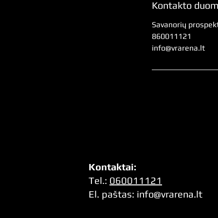
Kontakto duo
Savanorių prospekta
860011121
info@vrarena.lt
Kontaktai:
Tel.:
060011121
El. pa
štas:
info@vrarena.lt