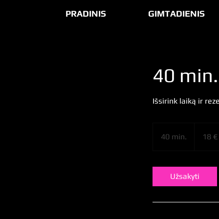
PRADINIS
GIMTADIENIS
40 min.
Išsirink laiką ir rez
18
eurų
40 min.
4
18 €
0
m
i
Užsakyti
n
.