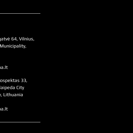
atvė 64, Vilnius,
 Municipality,
a.lt
rospektas 33,
laipeda City
y, Lithuania
a.lt