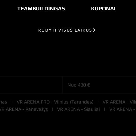
TEAMBUILDINGAS
KUPONAI
RODYTI VISUS LAIKUS
Nuo
480
Nuo 480 €
eurų
nas
|
VR ARENA PRO - Vilnius (Tarandės)
|
VR ARENA - Vil
VR ARENA - Panevėžys
|
VR ARENA - Šiauliai
|
VR ARENA - 