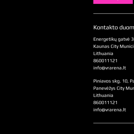
Kontakto duo
Energetikų gatvė 3
Kaunas City Municip
Lithuania
860011121
info@vrarena.lt
Piniavos skg. 10, P
Panevėžys City Muni
Lithuania
860011121
info@vrarena.lt