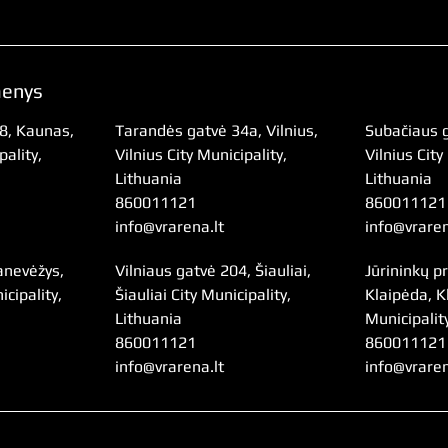
menys
8, Kaunas,
Tarandės gatvė 34a, Vilnius,
Subačiaus g
ality,
Vilnius City Municipality,
Vilnius City
Lithuania
Lithuania
860011121
860011121
info@vrarena.lt
info@vraren
anevėžys,
Vilniaus gatvė 204, Šiauliai,
Jūrininkų p
cipality,
Šiauliai City Municipality,
Klaipėda, K
Lithuania
Municipalit
860011121
860011121
info@vrarena.lt
info@vraren