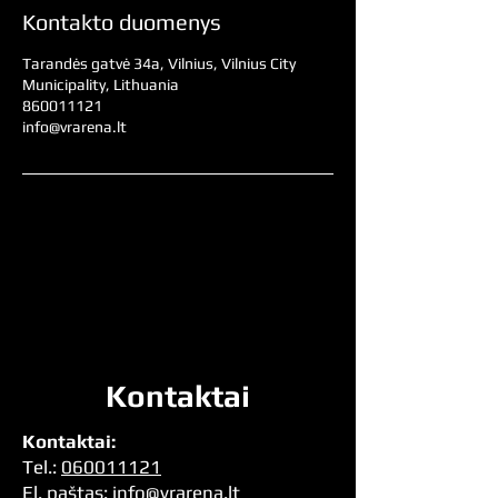
Kontakto duomenys
Tarandės gatvė 34a, Vilnius, Vilnius City
Municipality, Lithuania
860011121
info@vrarena.lt
Kontaktai
Kontaktai:
Tel.:
060011121
El. pa
štas:
info@vrarena.lt