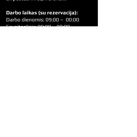
Darbo laikas (su rezervacija):
Darbo dienomis: 09:00 – 00:00
Savaitgaliais: 09:00 – 00:00
Grąžinimo Politika
Privatumo Politika
Atsiskaitymo Taisyklės
Siųsti