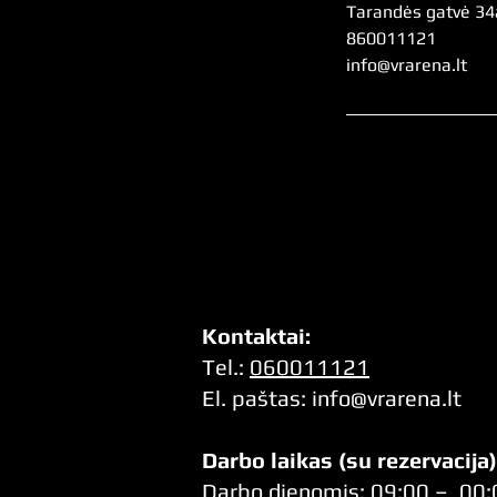
n
Tarandės gatvė 34a,
.
860011121
info@vrarena.lt
Kontaktai:
Tel.:
060011121
El. pa
štas:
info@vrarena.lt
Darbo laikas (su rezervacija)
Darbo dienomis: 09:00 – 00: