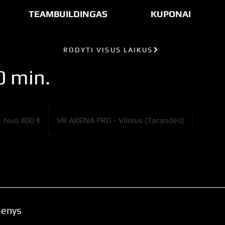
TEAMBUILDINGAS
KUPONAI
RODYTI VISUS LAIKUS
0 min.
uo
00
Nuo 400 €
VR ARENA PRO - Vilnius (Tarandės)
urų
menys