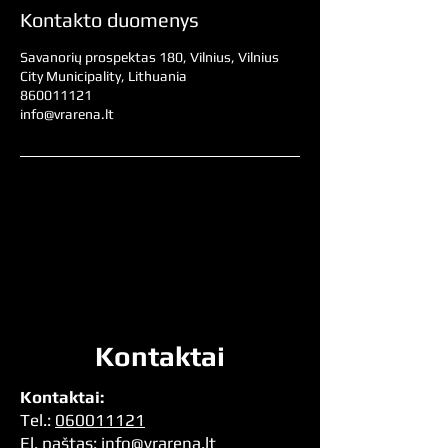
Kontakto duomenys
Savanorių prospektas 180, Vilnius, Vilnius
City Municipality, Lithuania
860011121
info@vrarena.lt
Kontaktai
Kontaktai:
Tel.:
060011121
El. pa
štas:
info@vrarena.lt