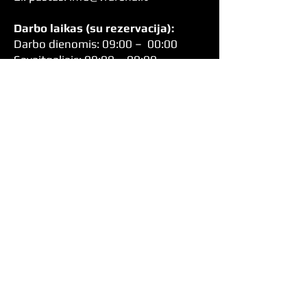
Darbo laikas (su rezervacija):
Darbo dienomis: 09:00 – 00:00
Savaitgaliais: 09:00 – 00:00
Grąžinimo Politika
Privatumo Politika
Atsiskaitymo Taisyklės
Siųsti