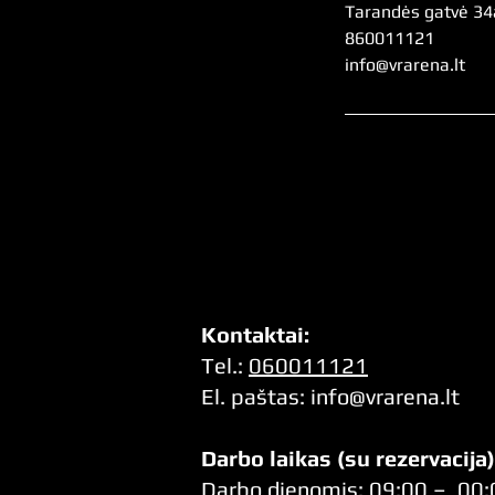
Tarandės gatvė 34a,
860011121
info@vrarena.lt
Kontaktai:
Tel.:
060011121
El. pa
štas:
info@vrarena.lt
Darbo laikas (su rezervacija)
Darbo dienomis: 09:00 – 00: