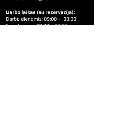
Darbo laikas (su rezervacija):
Darbo dienomis: 09:00 – 00:00
Savaitgaliais: 09:00 – 00:00
Grąžinimo Politika
Privatumo Politika
Atsiskaitymo Taisyklės
Siųsti