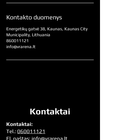
Kontakto duomenys
Energetikų gatvė 38, Kaunas, Kaunas City
Municipality, Lithuania
860011121
info@vrarena.lt
Kontaktai
Kontaktai:
Tel.:
060011121
El. pa
štas:
info@vrarena.lt